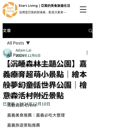
Start Living｜亞當的美食旅遊生活
這裡是亞當的部落格，歡迎大家來~~
文章
All Posts
Adam Lai
All Posts
2024年12月6日
【沉睡森林主題公園】嘉
旅遊景點－Tourist Attractions
義療育超萌小景點｜繪本
美食推薦－All Must Eat Foods
般夢幻童話世界公園｜檜
亞當的攝影小教室－Photography
意森活村附近景點
精選文章－Selected Articles
已更新：
2024年12月10日
活動資訊-Event
嘉義美食推薦｜嘉義必吃大整理
嘉義旅遊景點推薦