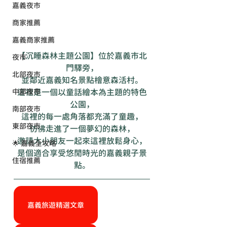
嘉義夜市
商家推薦
嘉義商家推薦
【沉睡森林主題公園】位於嘉義市北
夜市
門驛旁，
北部夜市
並鄰近嘉義知名景點檜意森活村。
這裡是一個以童話繪本為主題的特色
中部夜市
公園，
南部夜市
這裡的每一處角落都充滿了童趣，
東部夜市
彷彿走進了一個夢幻的森林，
邀請大小朋友一起來這裡放鬆身心，
🌟 嘉義全攻略
是個適合享受悠閒時光的嘉義親子景
住宿推薦
點。
嘉義旅遊精選文章