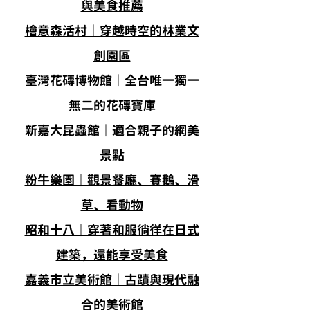
與美食推薦
檜意森活村｜穿越時空的林業文
創園區
臺灣花磚博物館｜全台唯一獨一
無二的花磚寶庫
新嘉大昆蟲館｜適合親子的網美
景點
粉牛樂園｜觀景餐廳、賽鵝、滑
草、看動物
昭和十八｜穿著和服徜徉在日式
建築，還能享受美食
嘉義市立美術館｜古蹟與現代融
合的美術館