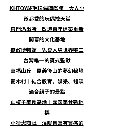
KHTOY絨毛玩偶旗艦館｜大人小
孩都愛的玩偶控天堂
東門派出所｜改造百年建築重新
開幕的文化基地
獄政博物館｜免費入場世界唯二
台灣唯一的賓式監獄
幸福山丘｜嘉義後山的夢幻秘境
愛木村｜結合教育、娛樂、體驗
適合親子的景點
山樣子美食基地｜嘉義美食新地
標
小獵犬商號｜溫暖且富有質感的