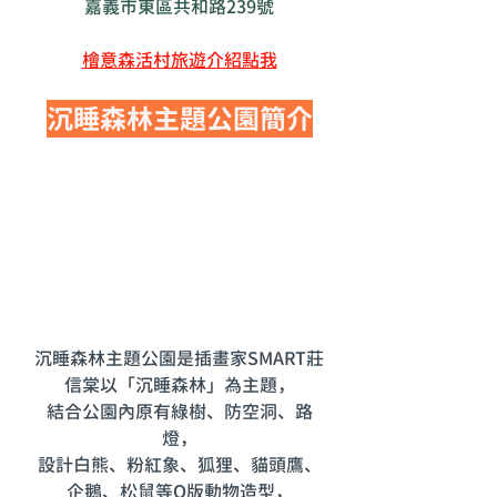
嘉義市東區共和路239號
檜意森活村旅遊介紹點我
沉睡森林主題公園簡介
沉睡森林主題公園是
插畫家SMART莊
信棠以「沉睡森林」為主題，
結合公園內原有綠樹、防空洞、路
燈，
設計白熊、粉紅象、狐狸、貓頭鷹、
企鵝、松鼠等Q版動物造型，