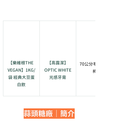
【樂維根THE 
【高露潔】
70公分毛絨討伐
VEGAN】1KG/
OPTIC WHITE
棒
袋 經典大豆蛋
光感牙膏
白飲
蒜頭糖廠｜簡介