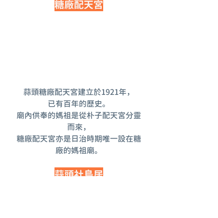
糖廠配天宮
蒜頭糖廠配天宮建立於1921年，
已有百年的歷史。
廟內
供奉的媽祖是從朴子配天宮分靈
而來，
糖廠配天宮亦是日治時期唯一設在糖
廠的媽祖廟。
蒜頭社鳥居