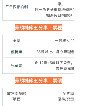
車。
平日採預約制
週一為五分車輛檢修日不營運，
如遇假日則順延。
蒜頭糖廠五分車｜票種
全票
一般成人 13~64歲
優待票
65歲以上、身心障礙者及必要陪伴者1人
6~12歲 (6歲以下免費，每一旅客以攜帶二
兒童票
位免費兒童為限)
蒜頭糖廠五分車｜票價
故宮南院線
全票150元 
(單程)
優待/兒童票75元