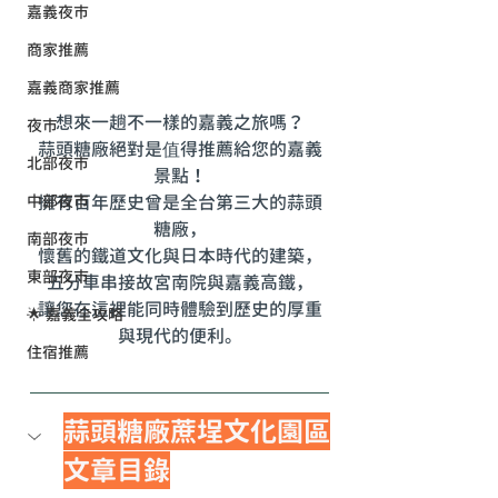
嘉義夜市
商家推薦
嘉義商家推薦
想來一趟不一樣的嘉義之旅嗎？
夜市
蒜頭糖廠絕對是值得推薦給您的嘉義
北部夜市
景點！
擁有百年歷史
曾是全台第三大的蒜頭
中部夜市
糖廠
，
南部夜市
懷舊的鐵道文化與日本時代的建築，
東部夜市
五分車串接故宮南院與嘉義高鐵，
讓您在這裡能同時體驗到歷史的厚重
🌟 嘉義全攻略
與現代的便利。
住宿推薦
蒜頭糖廠蔗埕文化園區
文章目錄