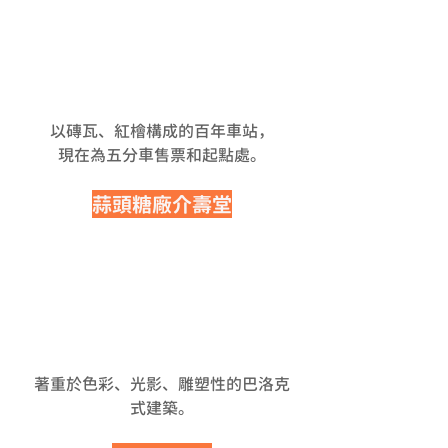
以磚瓦、紅檜構成的百年車站，
現在為五分車售票和起點處。
蒜頭糖廠介壽堂
著重於色彩、光影、雕塑性的巴洛克
式建築。