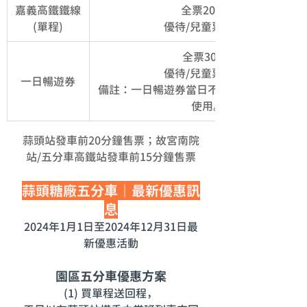
嘉義高鐵鐵線
全票200元 
(單程)
優待/兒童票100元
全票300元
優待/兒童票150元
一日暢遊券
備註：一日暢遊券當日不限次數搭乘，限假
使用。
蒜頭站發車前20分鐘售票；故宮南院
站/五分車高鐵站發車前15分鐘售票
蒜頭糖廠五分車｜最新優惠訊
息
2024年1月1日至2024年12月31日最
新優惠活動
園區五分車優惠方案
(1) 買單程送回程，