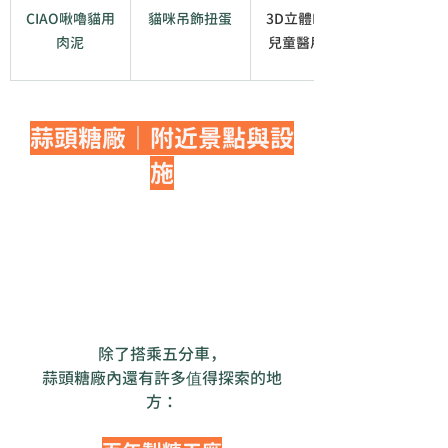
CIAO啾嚕貓用
貓咪吊飾扭蛋
3D立體L/M/S 
肉泥
兒童醫用口罩
蒜頭糖廠｜附近景點與設
施
除了搭乘五分車，
蒜頭糖廠內還有許多值得探索的地
方：