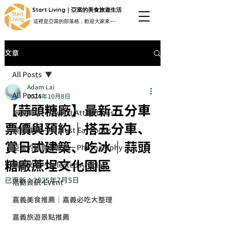
Start Living｜亞當的美食旅遊生活
這裡是亞當的部落格，歡迎大家來~~
文章
All Posts
Adam Lai
All Posts
2024年10月8日
【蒜頭糖廠】最新五分車
旅遊景點－Tourist Attractions
票價與預約｜搭五分車、
美食推薦－All Must Eat Foods
賞日式建築、吃冰｜蒜頭
亞當的攝影小教室－Photography
糖廠蔗埕文化園區
精選文章－Selected Articles
已更新：
2025年7月5日
活動資訊-Event
嘉義美食推薦｜嘉義必吃大整理
嘉義旅遊景點推薦