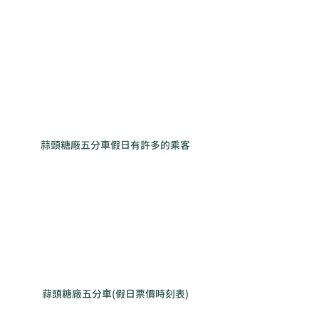
蒜頭糖廠五分車假日有許多的乘客
蒜頭糖廠五分車(假日票價時刻表)