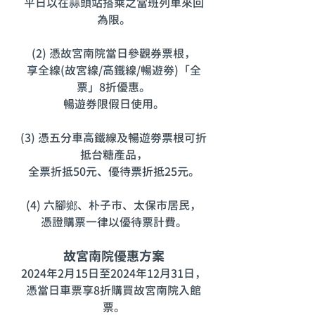
平日以在蒜頭站搭乘之當班列車來回
為限。
(2) 憑故宮南院當日參觀券票根，
享全線(故宮線/高鐵線/暢遊劵)「全
票」8折優惠。
暢遊券限假日使用。
(3) 憑五分車高鐵線及暢遊劵票根可折
抵台糖產品，
全票折抵50元、優待票折抵25元。
(4) 六腳鄉、朴子市、太保市居民，
憑證購票一律以優待票計費。
故宮南院優惠方案
2024年2月15日至2024年12月31日，
憑當日車票享8折購買故宮南院入館
票。