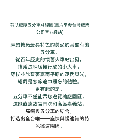
蒜頭糖廠五分車路線圖(圖片來源台灣糖業
公司官方網站)
蒜頭糖廠最具特色的莫過於其獨有的
五分車。
從百年歷史的懷舊火車站出發，
搭乘這輛緩慢行駛的小火車，
穿梭並欣賞著嘉南平原的遼闊風光，
絕對是您旅途中難忘的體驗。
更有趣的是，
五分車不僅能帶您遊覽糖廠園區，
還能直達故宮南院和高鐵嘉義站，
高鐵與五分車的結合，
打造出全台唯一一座快與慢連結的特
色鐵道園區
。