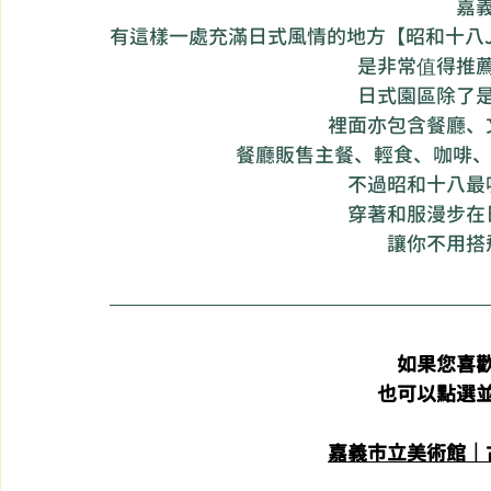
嘉
有這樣一處充滿日式風情的地方【昭和十八J
是非常值得推
日式園區除了
裡面亦包含餐廳、
餐廳販售主餐、輕食、咖啡、茶
不過昭和十八最
穿著和服漫步在
讓你不用搭
如果您喜
也可以點選
嘉義市立美術館｜