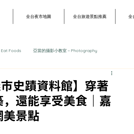
全台夜市地圖
全台旅遊景點推薦
全
Eat Foods
亞當的攝影小教室－Photography
食推薦｜嘉義必吃大整理
嘉義旅遊景點推薦
嘉義夜市
義市史蹟資料館】穿著
築，還能享受美食｜嘉
部夜市
南部夜市
東部夜市
🌟 嘉義全攻略
網美景點