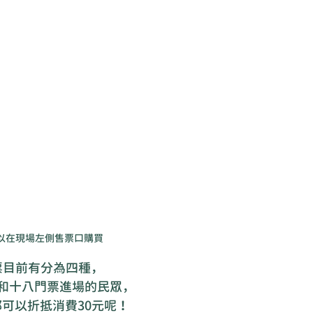
以在現場左側售票口購買
票目前有分為四種，
和十八門票進場的民眾，
可以折抵消費30元呢！