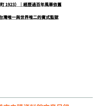
 1923）｜經歷過百年風華依舊
台灣唯一與世界唯二的賓式監獄