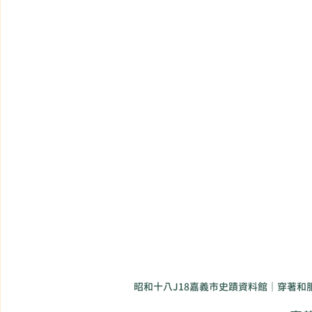
昭和十八J18嘉義市史蹟資料館｜穿著