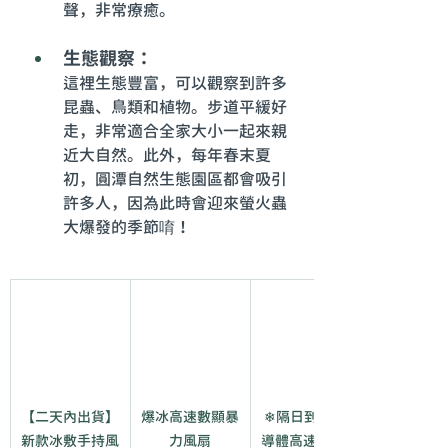
聲，非常療癒。
生態觀察：
這裡生態豐富，可以觀察到許多
昆蟲、鳥類和植物。步道平緩好
走，非常適合全家大小一起來親
近大自然。此外，每年春末夏
初，圓潭自然生態園區都會吸引
許多人，因為此時會迎來螢火蟲
大爆發的季節唷！
【二天內出貨】
爆冰高速數顯暴
❄隔日到貨&半
新款冰敷手持風
力風扇
導體高速製冷🧊