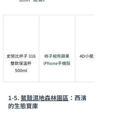
史努比杯子 316
柿子椒熊蘋果
4D小朋友口罩
雙飲保溫杯
iPhone手機殼
500ml
1-5. 
鰲鼓濕地森林園區
：西濱
的生態寶庫