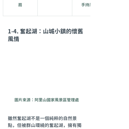
扇
手持風扇
1-4. 奮起湖：山城小鎮的懷舊
風情
圖片來源：阿里山國家風景區管理處
雖然奮起湖不是一個純粹的自然景
點，但被群山環繞的奮起湖，擁有獨