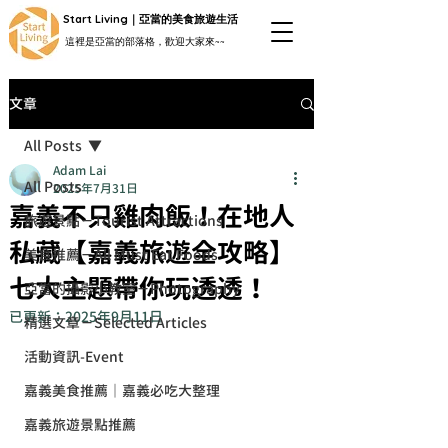
Start Living｜亞當的美食旅遊生活
這裡是亞當的部落格，歡迎大家來~~
文章
All Posts
Adam Lai
All Posts
2025年7月31日
嘉義不只雞肉飯！在地人
旅遊景點－Tourist Attractions
私藏【嘉義旅遊全攻略】
美食推薦－All Must Eat Foods
七大主題帶你玩透透！
亞當的攝影小教室－Photography
已更新：
2025年9月11日
精選文章－Selected Articles
活動資訊-Event
嘉義美食推薦｜嘉義必吃大整理
嘉義旅遊景點推薦