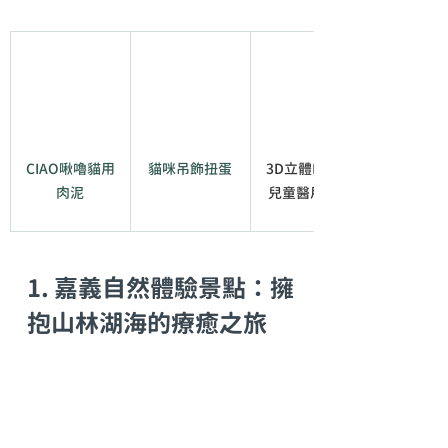
CIAO啾嚕貓用
貓咪吊飾扭蛋
3D立體L/M/S 
肉泥
兒童醫用口罩
1. 嘉義自然體驗景點：擁
抱山林湖海的療癒之旅