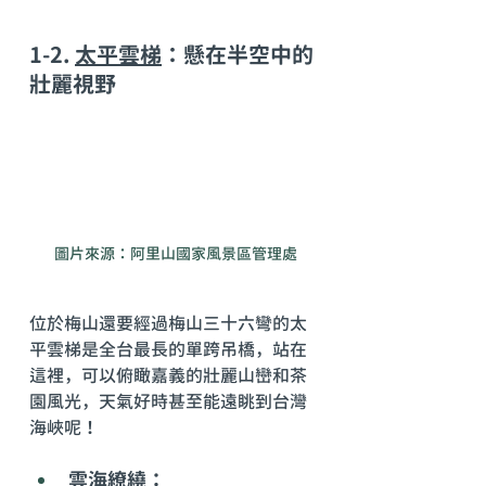
1-2. 
太平雲梯
：懸在半空中的
壯麗視野
圖片來源：阿里山國家風景區管理處
位於梅山還要經過梅山三十六彎的太
平雲梯是全台最長的單跨吊橋，站在
這裡，可以俯瞰嘉義的壯麗山巒和茶
園風光，天氣好時甚至能遠眺到台灣
海峽呢！
雲海繚繞：