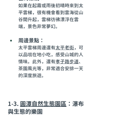
如果在起霧或雨後初晴時來到太
平雲梯，很有機會看到雲海從山
谷間升起，雲梯彷彿漂浮在雲
端，景色非常夢幻。
周邊景點：
太平雲梯周邊還有
太平老街
，可
以品嚐在地小吃，感受山城的人
情味。此外，還有
孝子路步道
、
茶園風光等，非常適合安排一天
的深度旅遊。
1-3. 
圓潭自然生態園區
：瀑布
與生態的樂園