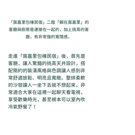
「窩嘉里包棟民宿」二館「賴在窩嘉里」的
客廳與廚房是連接在一起的，加上挑高的客
廳，有非常強的寬闊感。
走進「窩嘉里包棟民宿」後，首先是
客廳，讓人驚豔的挑高天井設計，搭
配簡約的裝潢風格與色調讓人感到非
常舒適放鬆、明亮且寬敞。整排柔軟
的沙發讓人一坐下去就不想起來，非
常適合大家在這裡一起聊天看電視，
享受歡樂時光，甚至根本可以室內吹
冷氣野餐了！