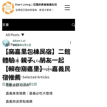
Start Living｜亞當的美食旅遊生活
這裡是亞當的部落格，歡迎大家來~~
文章
All Posts
Adam Lai
All Posts
2025年8月1日
【窩嘉里包棟民宿】二館
旅遊景點－Tourist Attractions
體驗｜親子、朋友一起
美食推薦－All Must Eat Foods
【賴在窩嘉里】｜嘉義民
亞當的攝影小教室－Photography
宿推薦
精選文章－Selected Articles
已更新：
2025年8月2日
活動資訊-Event
嘉義美食推薦｜嘉義必吃大整理
嘉義旅遊景點推薦