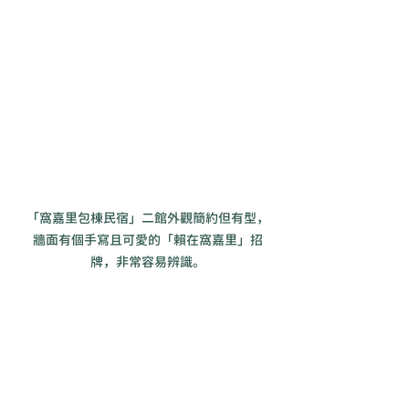
「窩嘉里包棟民宿」二館外觀簡約但有型，
牆面有個手寫且可愛的「賴在窩嘉里」招
牌，非常容易辨識。