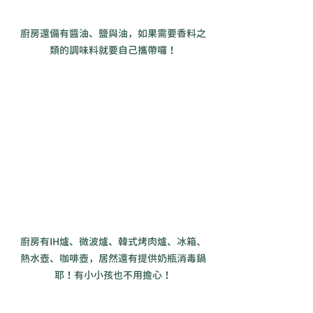
廚房還備有醬油、鹽與油，如果需要香料之
類的調味料就要自己攜帶囉！
廚房有IH爐、微波爐、韓式烤肉爐、冰箱、
熱水壺、咖啡壺，居然還有提供奶瓶消毒鍋
耶！有小小孩也不用擔心！