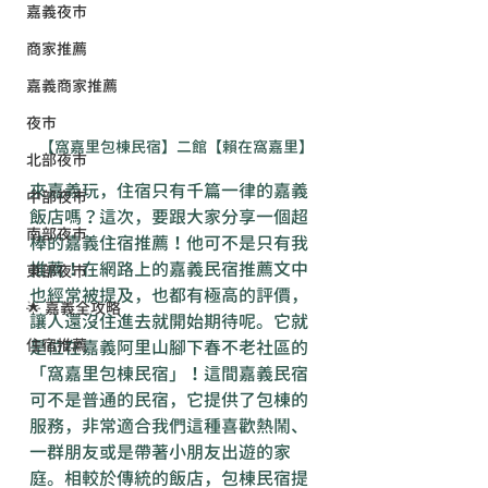
嘉義夜市
商家推薦
嘉義商家推薦
夜市
【窩嘉里包棟民宿】二館【賴在窩嘉里】
北部夜市
來嘉義玩，住宿只有千篇一律的嘉義
中部夜市
飯店嗎？這次，要跟大家分享一個超
南部夜市
棒的嘉義住宿推薦！他可不是只有我
推薦！在網路上的嘉義民宿推薦文中
東部夜市
也經常被提及，也都有極高的評價，
🌟 嘉義全攻略
讓人還沒住進去就開始期待呢。它就
住宿推薦
是位在嘉義阿里山腳下春不老社區的
「窩嘉里包棟民宿」！這間嘉義民宿
可不是普通的民宿，它提供了包棟的
服務，非常適合我們這種喜歡熱鬧、
一群朋友或是帶著小朋友出遊的家
庭。相較於傳統的飯店，包棟民宿提