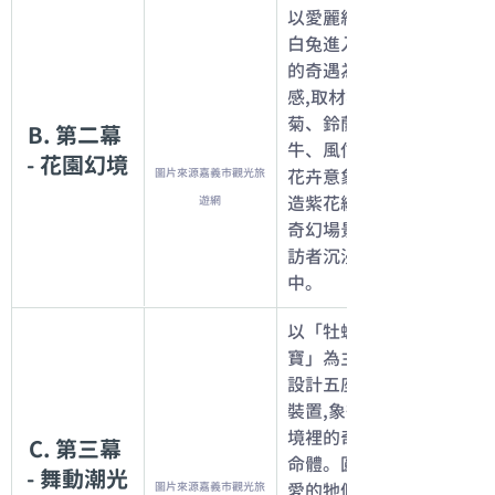
以愛麗絲追逐
白兔進入花園
的奇遇為靈
感,取材雛
菊、鈴蘭、牽
B. 第二幕 
牛、風信子等
- 花園幻境
圖片來源嘉義市觀光旅
花卉意象,營
造紫花綻放的
遊網
奇幻場景,邀
訪者沉浸其
中。
以「牡蠣寶
寶」為主角,
設計五座氣模
裝置,象徵夢
境裡的奇幻生
C. 第三幕 
命體。圓潤可
- 舞動潮光
圖片來源嘉義市觀光旅
愛的牠們彷彿