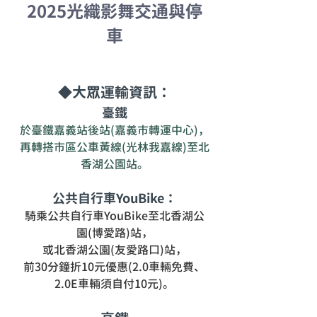
2025光織影舞交通與停
車
◆大眾運輸資訊：
臺鐵
於臺鐵嘉義站後站(嘉義市轉運中心)，
再轉搭市區公車黃線(光林我嘉線)至北
香湖公園站。
公共自行車YouBike：
騎乘公共自行車YouBike至北香湖公
園(博愛路)站，
或北香湖公園(友愛路口)站，
前30分鐘折10元優惠(2.0車輛免費、
2.0E車輛須自付10元)。