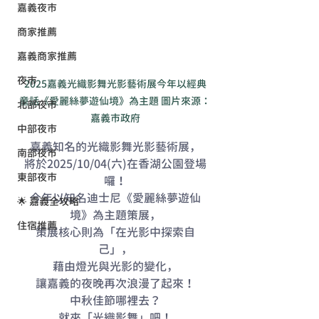
嘉義夜市
商家推薦
嘉義商家推薦
夜市
2025嘉義光織影舞光影藝術展今年以經典
童話《愛麗絲夢遊仙境》為主題 圖片來源：
北部夜市
嘉義市政府
中部夜市
嘉義知名的光織影舞光影藝術展，
南部夜市
將於2025/10/04(六)在香湖公園登場
東部夜市
囉！
今年以知名迪士尼《愛麗絲夢遊仙
🌟 嘉義全攻略
境》為主題策展，
住宿推薦
策展核心則為「在光影中探索自
己」，
藉由燈光與光影的變化，
讓嘉義的夜晚再次浪漫了起來！
中秋佳節哪裡去？
就來「光織影舞」吧！