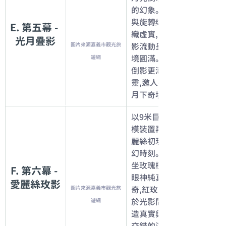
的幻象。靜止
與旋轉结構交
E. 第五幕 - 
織虛實,隨光
光月疊影
圖片來源嘉義市觀光旅
影流動呈現夢
境圓滿。湖水
遊網
倒影更添空
靈,邀人共舞
月下奇境。
以9米巨型氣
模裝置再現愛
麗絲初現的奇
幻時刻。她靜
坐玫瑰樹林,
F. 第六幕 - 
眼神純真好
愛麗絲玫影
圖片來源嘉義市觀光旅
奇,紅玫盛放
於光影間,營
遊網
造真實與夢幻