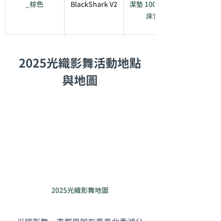
_棕色
BlackShark V2
潔墊 100%防水
床包
2025光織影舞活動地點
與地圖
2025光織影舞地圖