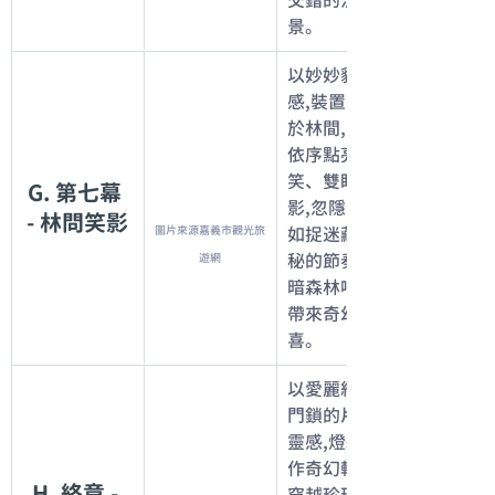
交錯的沉浸場
景。
以妙妙貓為靈
感,裝置懸浮
於林間,光影
依序點亮微
笑、雙眼與身
G. 第七幕 
影,忽隱忽現
- 林問笑影
圖片來源嘉義市觀光旅
如捉迷藏。神
秘的節奏與幽
遊網
暗森林呼應,
帶來奇幻驚
喜。
以愛麗絲推動
門鎖的片刻為
靈感,燈組化
作奇幻轉折。
H. 終章 - 