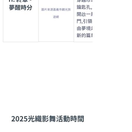
穿越珍珠般的
夢醒時分
鑰匙孔,如同
圖片來源嘉義市觀光旅
開啟一扇光之
遊網
門,引領觀者
由夢境走向嶄
新的篇章。
2025光織影舞活動時間