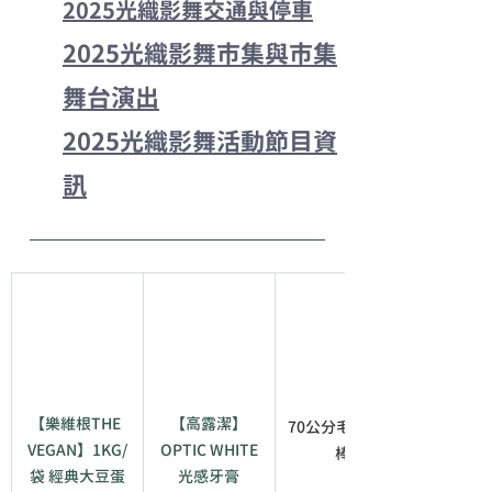
2025光織影舞交通與停車
2025光織影舞市集與市集
舞台演出
2025光織影舞活動節目資
訊
【樂維根THE 
【高露潔】
70公分毛絨討伐
VEGAN】1KG/
OPTIC WHITE
棒
袋 經典大豆蛋
光感牙膏