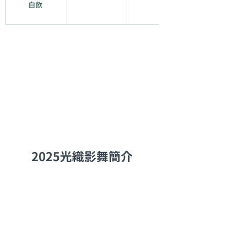
白飲
2025光織影舞簡介