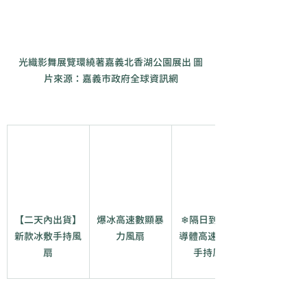
光織影舞展覽環繞著嘉義北香湖公園展出 圖
片來源：嘉義市政府全球資訊網
【二天內出貨】
爆冰高速數顯暴
❄隔日到貨&半
新款冰敷手持風
力風扇
導體高速製冷🧊
扇
手持風扇