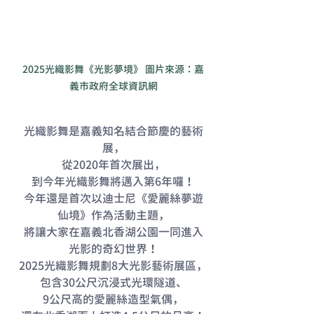
2025光織影舞《光影夢境》 圖片來源：嘉
義市政府全球資訊網
光織影舞是嘉義知名結合節慶的藝術
展，
從2020年首次展出，
到今年光織影舞將邁入第6年囉！
今年還是首次以迪士尼《愛麗絲夢遊
仙境》作為活動主題，
將讓大家在嘉義北香湖公園一同進入
光影的奇幻世界！
2025光織影舞規劃8大光影藝術展區，
包含30公尺沉浸式光環隧道、
9公尺高的愛麗絲造型氣偶，