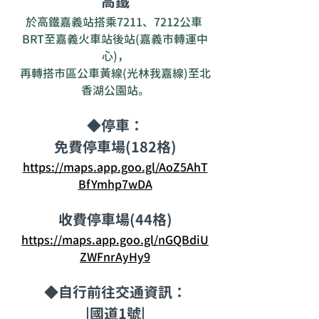
高鐵
於高鐵嘉義站搭乘7211、7212公車 
BRT至嘉義火車站後站(嘉義市轉運中
心)，
再轉搭市區公車黃線(光林我嘉線)至北
香湖公園站。
◆停車：
免費停車場(182格)
https://maps.app.goo.gl/AoZ5AhT
BfYmhp7wDA
收費停車場(44格)
https://maps.app.goo.gl/nGQBdiU
ZWFnrAyHy9
◆自行前往交通資訊：
|國道1號|