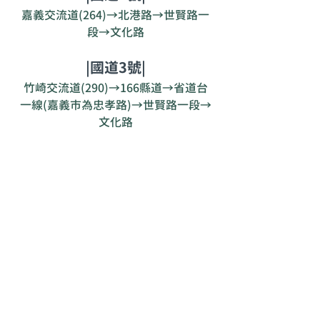
嘉義交流道(264)→北港路→世賢路一
段→文化路
|國道3號|
竹崎交流道(290)→166縣道→省道台
一線(嘉義市為忠孝路)→世賢路一段→
文化路