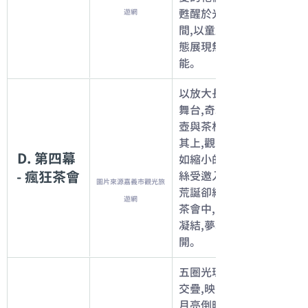
甦醒於光影
遊網
間,以童趣姿
態展現無限可
能。
以放大長桌為
舞台,奇幻茶
壺與茶杯錯置
其上,觀者宛
D. 第四幕 
如縮小的愛麗
- 瘋狂茶會
絲受邀入席。
圖片來源嘉義市觀光旅
荒誕卻繽紛的
遊網
茶會中,時間
凝結,夢境展
開。
五圈光環層層
交疊,映照出
月亮倒映水中