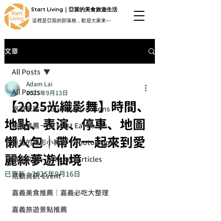
Start Living｜亞當的美食旅遊生活
這裡是亞當的部落格，歡迎大家來~~
文章
All Posts
Adam Lai
All Posts
2025年9月13日
【2025光織影舞】時間、
旅遊景點－Tourist Attractions
地點、表演、停車、地圖
美食推薦－All Must Eat Foods
懶人包｜帶你一起來到愛
亞當的攝影小教室－Photography
麗絲夢遊仙境
精選文章－Selected Articles
已更新：
2025年9月16日
活動資訊-Event
嘉義美食推薦｜嘉義必吃大整理
嘉義旅遊景點推薦