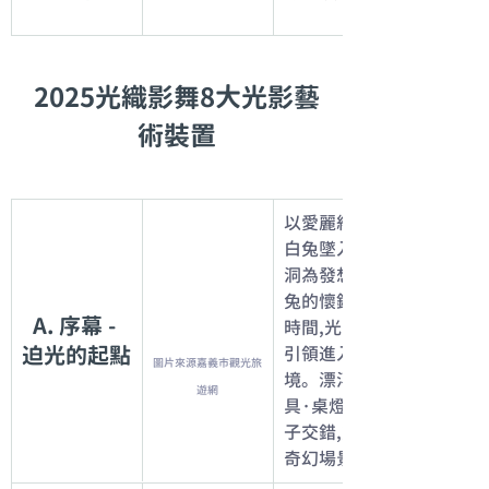
2025光織影舞8大光影藝
術裝置
以愛麗絲追隨
白兔墜入兔子
洞為發想,白
兔的懷錶象徵
A. 序幕 - 
時間,光隧道
迫光的起點
引領進入夢
圖片來源嘉義市觀光旅
境。漂浮的家
遊網
具·桌燈與鏡
子交錯,重現
奇幻場景。