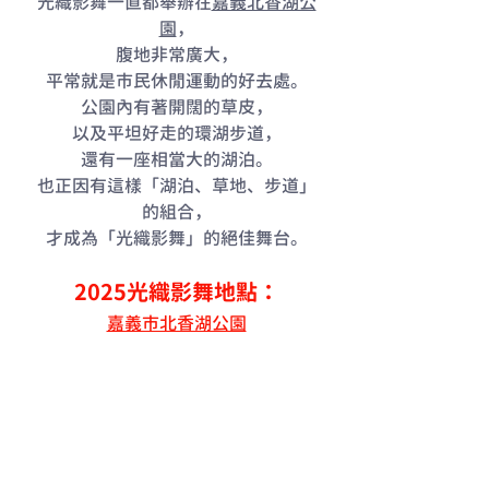
光織影舞一直都舉辦在
嘉義北香湖公
園
，
腹地非常廣大，
平常就是市民休閒運動的好去處。
公園內有著開闊的草皮，
以及平坦好走的環湖步道，
還有一座相當大的湖泊。
也正因有這樣「湖泊、草地、步道」
的組合，
才成為「光織影舞」的絕佳舞台。
2025光織影舞地點：
嘉義市北香湖公園