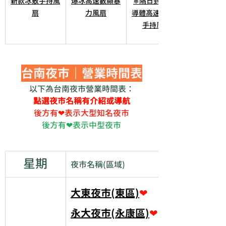
新款冰敷手持風
爆冰高速數顯暴
❄隔日到貨&半
扇
力風扇
導體高速製冷🧊
手持風扇
台南夜市｜營業時間表
以下為台南夜市營業時間表：
點選夜市名稱有介紹或導航
後方有❤表示大型知名夜市
後方有❤表示中型夜市
星期
夜市名稱(區域)
大東夜市(東區)
❤
永大夜市(永康區)
❤