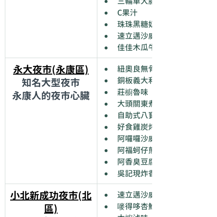
三輪車大腸香腸
C果汁
珠珠黑糖奶舖
速立邁沙威瑪
佳佳木瓜牛乳
永大夜市(永康區)
紐奧良無骨零油雞腿排
銅板義大利麵
知名大型夜市
莊櫥魯味
永康人的夜市心臟
大頭關東煮
自助式八寶冰
好食雞炭烤香雞排
阿囉囉沙威瑪
阿福蚵仔煎
阿香臭豆腐
吳記現炸香酥排骨
小北新成功夜市(北
速立邁沙威瑪
嘜得哆杏鮑菇
區)