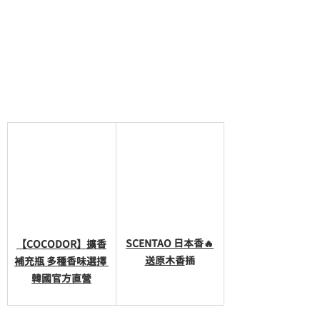
SCENTAO 日本香🔥
【COCODOR】擴香
送原木香
插
補充瓶 多種香味選擇 
韓國官方直營