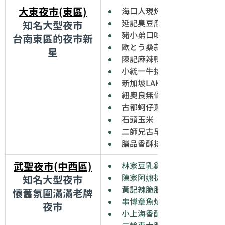
大東夜市(東區)
海口人現烤蚵仔
延記臭豆腐
知名大型夜市
豬小弟口味香煎餃/鍋貼
台南東區的夜市新
歐とう桑蒜香烏龍豆干
星
陳記麻辣鴨血
小統一牛排
新加坡LAKSA麵
紐奧良無骨零油雞腿排
古都蚵仔煎
石頭玉米
二師兄古早味滷味
膳品香酥排骨
武聖夜市(中西區)
林家豆乳雞
陳家阿嬤拔絲地瓜
知名大型夜市
黃記辣脆腸
懷舊氛圍滿滿老牌
串博章魚燒
夜市
小上海香酥雞