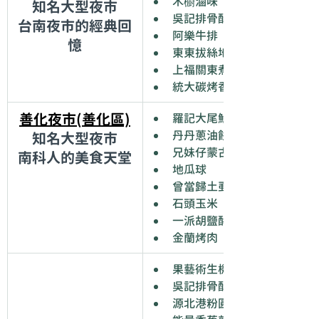
木櫥滷味
知名大型夜市
吳記排骨酥
台南夜市的經典回
阿樂牛排
憶
東東拔絲地瓜
上福關東煮
統大碳烤香雞排
善化夜市(善化區)
羅記大尾魷魚
丹丹蔥油餅
知名大型夜市
兄妹仔蒙古烤肉
南科人的美食天堂
地瓜球
曾當歸土虱
石頭玉米
一派胡鹽酵素臭豆腐
金蘭烤肉
果藝術生機蔬果吧
吳記排骨酥
源北港粉圓