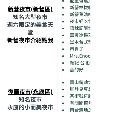
能量香蕉煎餅
新營林拔絲地瓜
新營夜市(新營區)
新營蔡滷味雞腳
知名大型夜市
夜市好吃炸雞
週六限定的美食天
嘻魷記酥炸大尾魷魚
堂
華豐冰果部
新營夜市介紹點我
黑木台式現炒滷味
串胃子
Mrs.Enoch 新營狀元糕
顔記 台北麵線－新營
蒸的好
同山銷魂燒肉飯
胖胖臭豆腐
復華夜市(永康區)
茶街號雞腳
知名夜市
有間關東煮
永康的小而美夜市
南台灣地瓜球
鬥雞三杯雞油飯