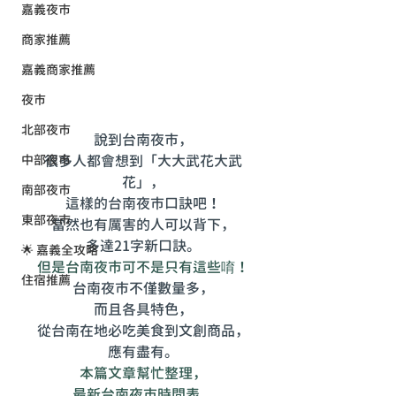
嘉義夜市
商家推薦
嘉義商家推薦
夜市
北部夜市
說到台南夜市，
很多人都會想到「大大武花大武
中部夜市
花」，
南部夜市
這樣的台南夜市口訣吧！
東部夜市
當然也有厲害的人可以背下，
多達21字新口訣。
🌟 嘉義全攻略
但是台南夜市可不是只有這些唷！
住宿推薦
台南夜市不僅數量多，
而且各具特色，
從台南在地必吃美食到文創商品，
應有盡有。
本篇文章幫忙整理，
最新台南夜市時間表，