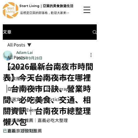
Start Living｜亞當的美食旅遊生活
這裡是亞當的部落格，歡迎大家來~~
文章
All Posts
Adam Lai
All Posts
2025年9月28日
【2026最新台南夜市時間
旅遊景點－Tourist Attractions
表】今天台南夜市在哪裡
美食推薦－All Must Eat Foods
｜台南夜市口訣、營業時
亞當的攝影小教室－Photography
間、必吃美食、交通、相
精選文章－Selected Articles
關資訊｜台南夜市總整理
活動資訊-Event
懶人包
嘉義美食推薦｜嘉義必吃大整理
已更新：
嘉義旅遊景點推薦
7月27日