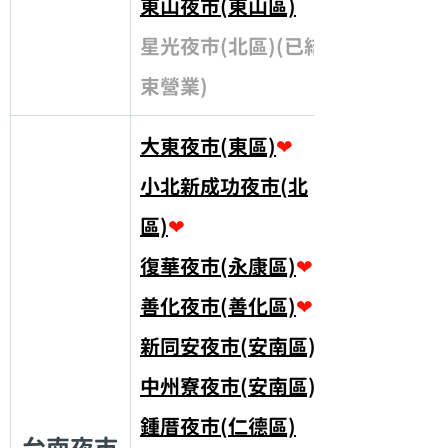
東山夜市(東山區)
星光夜市(北區)(已結
束營業)
大東夜市(東區)
❤
小北新成功夜市(北
區)
❤
復華夜市(永康區)
❤
善化夜市(善化區)
❤
新同安夜市(安南區)
❤
中州寮夜市(安南區)
鍾厝夜市(仁德區)
台南夜市