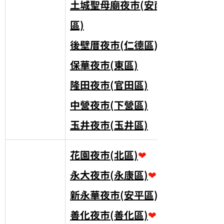
土城聖母廟夜市(安南
區)
後壁厝夜市(仁德區)
保華夜市(東區)
隆田夜市(官田區)
中營夜市(下營區)
玉井夜市(玉井區)
花園夜市(北區)
❤
永大夜市(永康區)
❤
新永華夜市(安平區)
❤
善化夜市(善化區)
❤