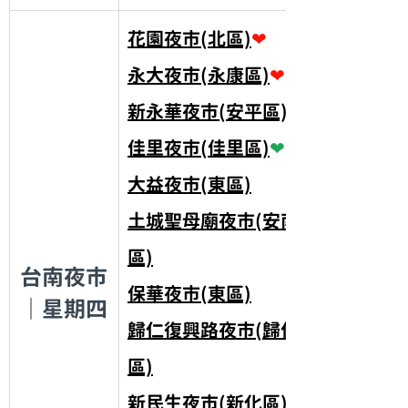
花園夜市(北區)
❤
永大夜市(永康區)
❤
新永華夜市(安平區)
❤
佳里夜市(佳里區)
❤
大益夜市(東區)
土城聖母廟夜市(安南
區)
台南夜市
保華夜市(東區)
｜星期四
歸仁復興路夜市(歸仁
區)
新民生夜市(新化區)