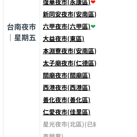
復華夜市(永康區)
❤
新同安夜市(安南區)
❤
台南夜市
六甲夜市(六甲區)
❤
｜星期五
大益夜市(東區)
本淵寮夜市(安南區)
太子廟夜市(仁德區)
關廟夜市(關廟區)
西港夜市(西港區)
善化夜市(善化區)
仁愛夜市(佳里區)
星光夜市(北區)(已結
束營業)