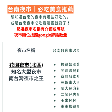
台南夜市｜必吃美食推薦
想知道台南的夜市有哪些好吃的，
或是台南夜市必吃看這裡就對了！
點選夜市名稱有介紹或導航
夜市順位按照google評論數量
夜市名稱
台南各夜市必吃美食推薦
花園夜市(北區)
拉絲韓國米熱狗
開運碳烤雞排
知名大型夜市
京典酵素臭豆腐
南台灣夜市之王
三輪車大腸香腸
陳大民麻辣鴨血
二師兄古早味滷味
玉米杯杯
東東拔絲地瓜